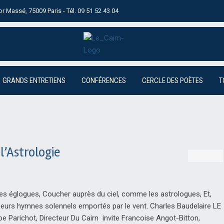
tor Massé, 75009 Paris - Tél. 09 51 52 43 04
GRANDS ENTRETIENS
CONFÉRENCES
CERCLE DES POÈTES
T
l’Astrologie
 églogues, Coucher auprès du ciel, comme les astrologues, Et,
 Leurs hymnes solennels emportés par le vent. Charles Baudelaire LE
 Parichot, Directeur Du Cairn invite Francoise Angot-Bitton,