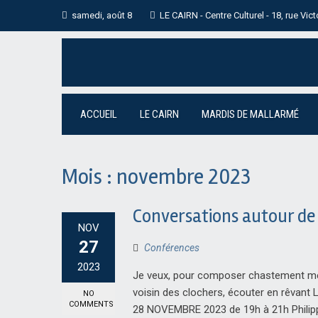
Skip
samedi, août 8
LE CAIRN - Centre Culturel - 18, rue Vic
to
content
ACCUEIL
LE CAIRN
MARDIS DE MALLARMÉ
Mois :
novembre 2023
Conversations autour de 
NOV
27
Conférences
2023
Je veux, pour composer chastement mes
voisin des clochers, écouter en rêvant
NO
COMMENTS
28 NOVEMBRE 2023 de 19h à 21h Philippe